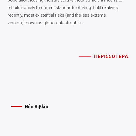
population, leaving the survivors without sufficient means to
rebuild society to current standards of living. Until relatively
recently, most existential risks (and the less extreme
version, known as global catastrophic…
ΠΕΡΙΣΣΟΤΕΡΑ
Νέο Βιβλίο